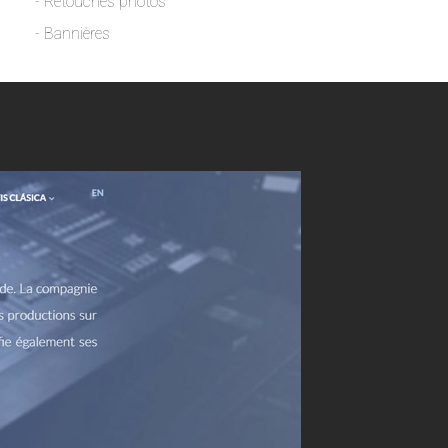
- Retouches photos
- Bannières