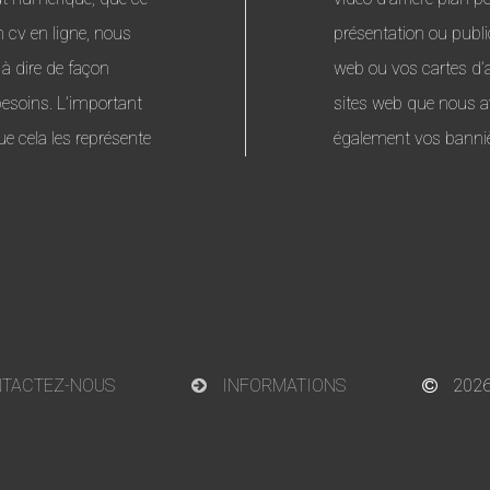
n cv en ligne, nous
présentation ou public
 à dire de façon
web ou vos cartes d’
besoins. L’important
sites web que nous a
ue cela les représente
également vos banniè
TACTEZ-NOUS
INFORMATIONS
2026