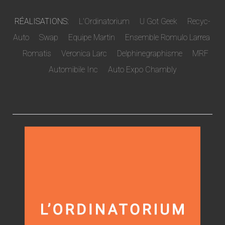
RÉALISATIONS:
L'Ordinatorium
U Got Geek
Recyc-
Auto
Swap
Equipe Martin
Ensemble Romulo Larrea
Romatis
Veronica Larc
Delphinegraphisme
MRF
Automibile Inc
Auto Expo Chambly